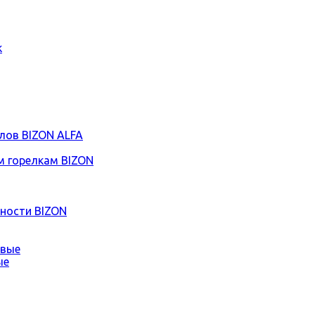
к
лов BIZON ALFA
 горелкам BIZON
ности BIZON
ые