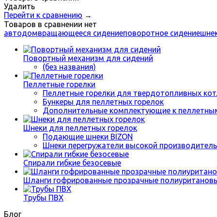
Удалить
Перейти к сравнению
→
Товаров в сравнении нет
автодом
вращающееся сидение
поворотное сидение
шне
Повортный механизм для сидений
(без названия)
Пеллетные горелки
Пеллетные горелки для твердотопливных кот
Бункеры для пеллетных горелок
Дополнительные комплектующие к пеллетным
Шнеки для пеллетных горелок
Подающие шнеки BIZON
Шнеки перегружатели высокой производитель
Спирали гибкие безосевые
Шланги гофрированные прозрачные полиуританов
Трубы ПВХ
Блог