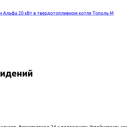
он Альфа 20 кВт в твердотопливном котле Тополь М
сидений
адусов, фиксируется в 24-х положениях. Устойчивость ко